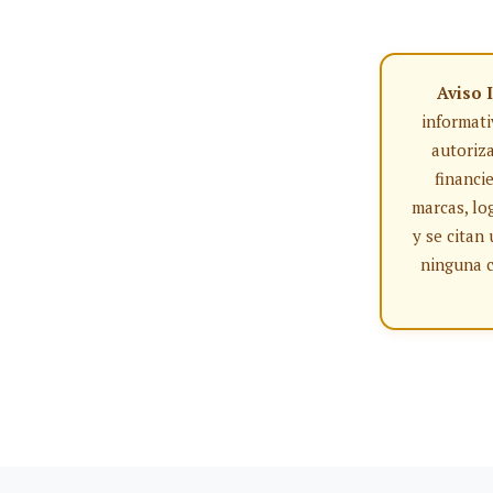
Aviso 
informati
autoriz
financi
marcas, lo
y se citan
ninguna c