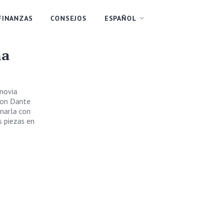
FINANZAS
CONSEJOS
ESPAÑOL
na
 novia
 con Dante
inarla con
s piezas en