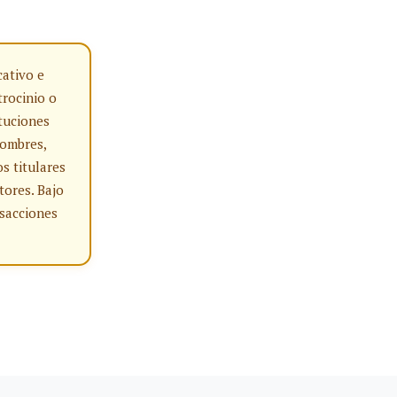
cativo e
trocinio o
tuciones
nombres,
s titulares
tores. Bajo
nsacciones