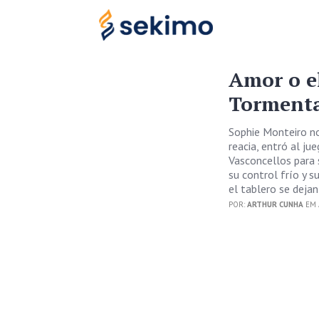
Amor o e
Tormenta
Sophie Monteiro no
reacia, entró al ju
Vasconcellos para s
su control frío y s
el tablero se dejan
POR:
ARTHUR CUNHA
EM A