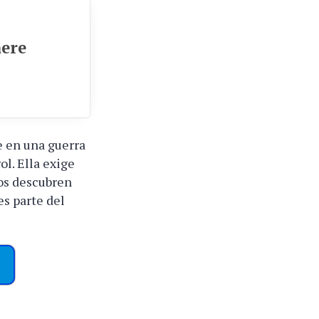
here
e en una guerra
ol. Ella exige
os descubren
es parte del