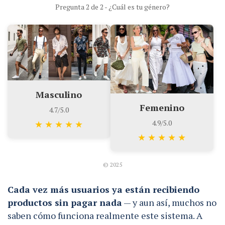
Pregunta 2 de 2 - ¿Cuál es tu género?
Masculino
Femenino
4.7/5.0
4.9/5.0
★
★
★
★
★
★
★
★
★
★
© 2025
Cada vez más usuarios ya están recibiendo
productos sin pagar nada
— y aun así, muchos no
saben cómo funciona realmente este sistema. A