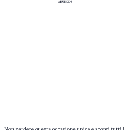
ANÚNCIOS
Non perdere questa occasione unica e scopri tutti i